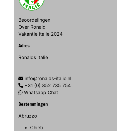
Beoordelingen
Over Ronald
Vakantie Italie 2024
Adres
Ronalds Italie
info@ronalds-italie.nl
+31 (0) 852 735 754
Whatsapp Chat
Bestemmingen
Abruzzo
Chieti