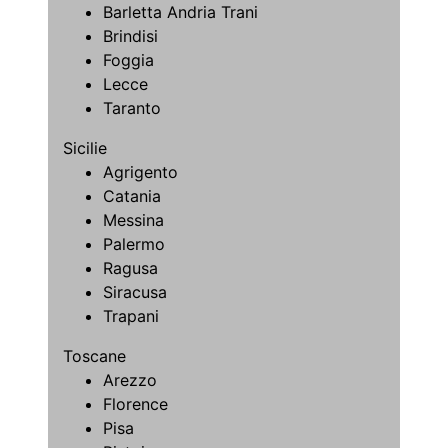
Barletta Andria Trani
Brindisi
Foggia
Lecce
Taranto
Sicilie
Agrigento
Catania
Messina
Palermo
Ragusa
Siracusa
Trapani
Toscane
Arezzo
Florence
Pisa