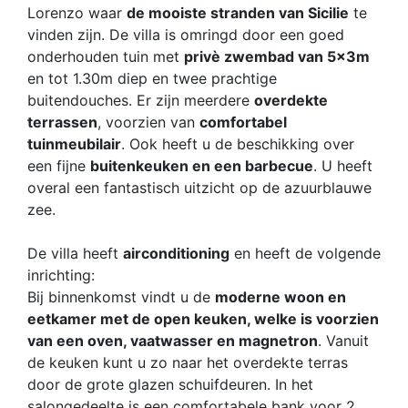
Lorenzo waar
de mooiste stranden van Sicilie
te
vinden zijn. De villa is omringd door een goed
onderhouden tuin met
privè zwembad van 5x3m
en tot 1.30m diep en twee prachtige
buitendouches. Er zijn meerdere
overdekte
terrassen
, voorzien van
comfortabel
tuinmeubilair
. Ook heeft u de beschikking over
een fijne
buitenkeuken en een barbecue
. U heeft
overal een fantastisch uitzicht op de azuurblauwe
zee.
De villa heeft
airconditioning
en heeft de volgende
inrichting:
Bij binnenkomst vindt u de
moderne woon en
eetkamer met de open keuken, welke is voorzien
van een oven, vaatwasser en magnetron
. Vanuit
de keuken kunt u zo naar het overdekte terras
door de grote glazen schuifdeuren. In het
salongedeelte is een comfortabele bank voor 2