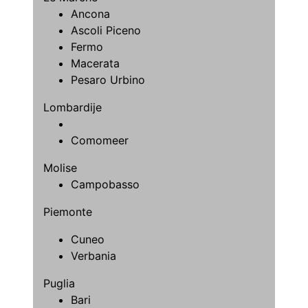
Ancona
Ascoli Piceno
Fermo
Macerata
Pesaro Urbino
Lombardije
Comomeer
Molise
Campobasso
Piemonte
Cuneo
Verbania
Puglia
Bari