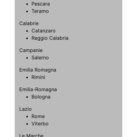
Pescara
Teramo
Calabrie
Catanzaro
Reggio Calabria
Campanie
Salerno
Emilia Romagna
Rimini
Emilia-Romagna
Bologna
Lazio
Rome
Viterbo
Le Marche