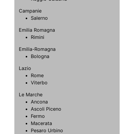
Campanie
Salerno
Emilia Romagna
Rimini
Emilia-Romagna
Bologna
Lazio
Rome
Viterbo
Le Marche
Ancona
Ascoli Piceno
Fermo
Macerata
Pesaro Urbino