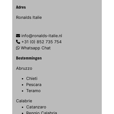
Adres
Ronalds Italie
info@ronalds-italie.nl
+31 (0) 852 735 754
Whatsapp Chat
Bestemmingen
Abruzzo
Chieti
Pescara
Teramo
Calabrie
Catanzaro
Reggio Calabria