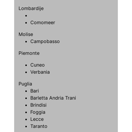
Lombardije
Comomeer
Molise
Campobasso
Piemonte
Cuneo
Verbania
Puglia
Bari
Barletta Andria Trani
Brindisi
Foggia
Lecce
Taranto