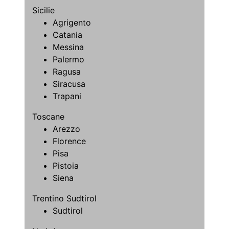
Sicilie
Agrigento
Catania
Messina
Palermo
Ragusa
Siracusa
Trapani
Toscane
Arezzo
Florence
Pisa
Pistoia
Siena
Trentino Sudtirol
Sudtirol