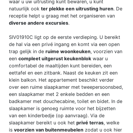
waar u uw uitrusting kunt bewaren, u kunt
natuurlijk ook
ter plekke een uitrusting huren
. De
receptie helpt u graag met het organiseren van
diverse andere excursies
.
SIV01910C ligt op de eerste verdieping. U bereikt
de hal via een privé ingang en komt via een open
trap gelijk in de
ruime woonkeuken
, voorzien van
een
compleet uitgerust keukenblok
waar u
comfortabel de maaltijden kunt bereiden, een
eettafel en een zitbank. Naast de keuken zit een
klein balkon. Het appartement beschikt verder
over een ruime slaapkamer met tweepersoonsbed,
een slaapkamer met 2 enkele bedden en een
badkamer met douchecabine, toilet en bidet. In de
slaapkamer is genoeg ruimte voor het bijzetten
van een kinderbedje (op aanvraag). Via de
slaapkamer bereikt u ook het
privé terras
, welke
is
voorzien van buitenmeubelen
zodat u ook hier