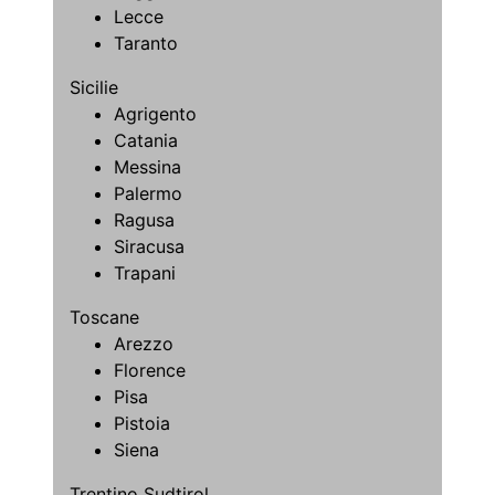
Lecce
Taranto
Sicilie
Agrigento
Catania
Messina
Palermo
Ragusa
Siracusa
Trapani
Toscane
Arezzo
Florence
Pisa
Pistoia
Siena
Trentino Sudtirol