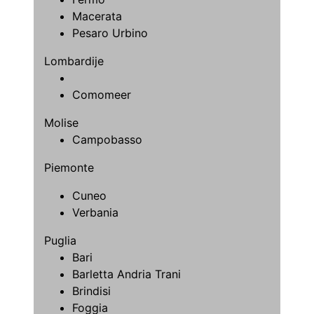
Macerata
Pesaro Urbino
Lombardije
Comomeer
Molise
Campobasso
Piemonte
Cuneo
Verbania
Puglia
Bari
Barletta Andria Trani
Brindisi
Foggia