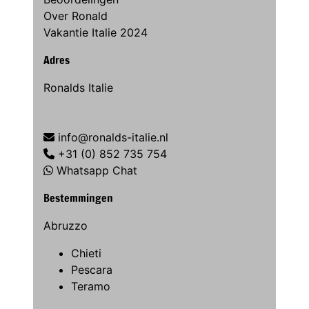
Over Ronald
Vakantie Italie 2024
Adres
Ronalds Italie
info@ronalds-italie.nl
+31 (0) 852 735 754
Whatsapp Chat
Bestemmingen
Abruzzo
Chieti
Pescara
Teramo