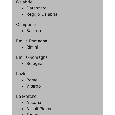
Calabrie
Catanzaro
Reggio Calabria
Campanie
Salerno
Emilia Romagna
Rimini
Emilia-Romagna
Bologna
Lazio
Rome
Viterbo
Le Marche
Ancona
Ascoli Piceno
Fermo