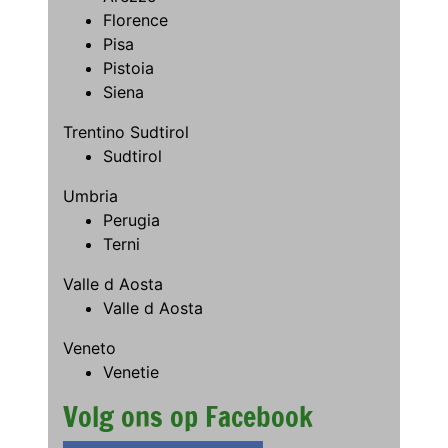
Florence
Pisa
Pistoia
Siena
Trentino Sudtirol
Sudtirol
Umbria
Perugia
Terni
Valle d Aosta
Valle d Aosta
Veneto
Venetie
Volg ons op Facebook