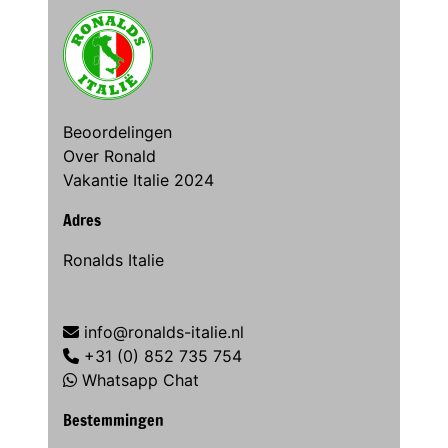
Beoordelingen
Over Ronald
Vakantie Italie 2024
Adres
Ronalds Italie
info@ronalds-italie.nl
+31 (0) 852 735 754
Whatsapp Chat
Bestemmingen