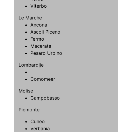
Viterbo
Le Marche
Ancona
Ascoli Piceno
Fermo
Macerata
Pesaro Urbino
Lombardije
Comomeer
Molise
Campobasso
Piemonte
Cuneo
Verbania