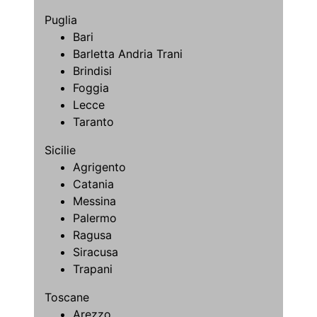
Puglia
Bari
Barletta Andria Trani
Brindisi
Foggia
Lecce
Taranto
Sicilie
Agrigento
Catania
Messina
Palermo
Ragusa
Siracusa
Trapani
Toscane
Arezzo