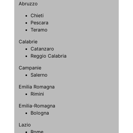
Abruzzo
Chieti
Pescara
Teramo
Calabrie
Catanzaro
Reggio Calabria
Campanie
Salerno
Emilia Romagna
Rimini
Emilia-Romagna
Bologna
Lazio
Rome