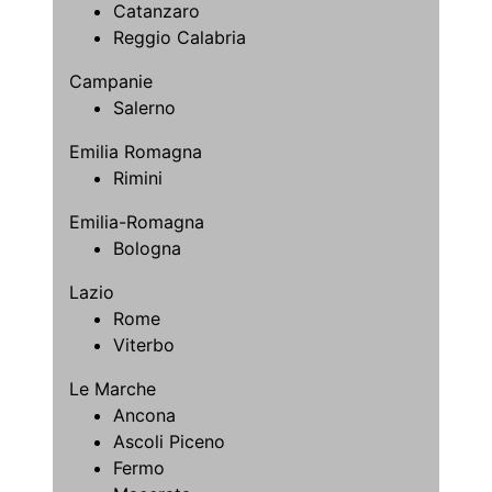
Catanzaro
Reggio Calabria
Campanie
Salerno
Emilia Romagna
Rimini
Emilia-Romagna
Bologna
Lazio
Rome
Viterbo
Le Marche
Ancona
Ascoli Piceno
Fermo