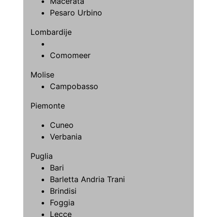
Macerata
Pesaro Urbino
Lombardije
Comomeer
Molise
Campobasso
Piemonte
Cuneo
Verbania
Puglia
Bari
Barletta Andria Trani
Brindisi
Foggia
Lecce