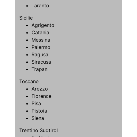
Taranto
Sicilie
Agrigento
Catania
Messina
Palermo
Ragusa
Siracusa
Trapani
Toscane
Arezzo
Florence
Pisa
Pistoia
Siena
Trentino Sudtirol