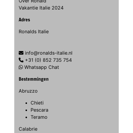
Over Ronald
Vakantie Italie 2024
Adres
Ronalds Italie
info@ronalds-italie.nl
+31 (0) 852 735 754
Whatsapp Chat
Bestemmingen
Abruzzo
Chieti
Pescara
Teramo
Calabrie