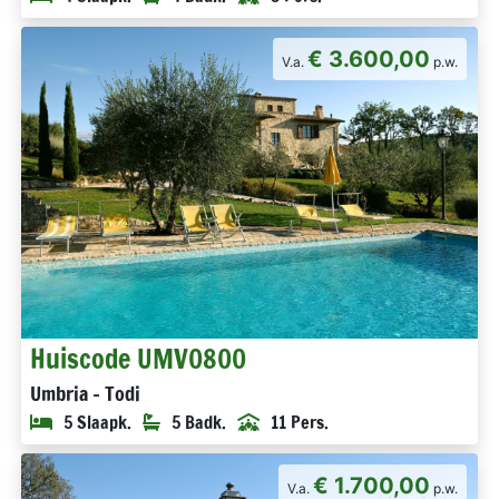
€ 3.600,00
V.a.
p.w.
Huiscode UMV0800
Umbria - Todi
5 Slaapk.
5 Badk.
11 Pers.
€ 1.700,00
V.a.
p.w.