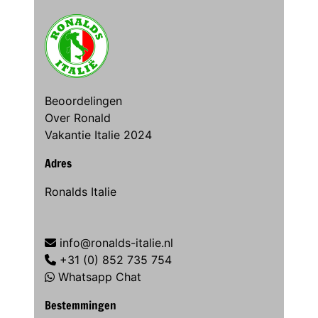
Beoordelingen
Over Ronald
Vakantie Italie 2024
Adres
Ronalds Italie
info@ronalds-italie.nl
+31 (0) 852 735 754
Whatsapp Chat
Bestemmingen