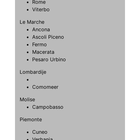
Rome
Viterbo
Le Marche
Ancona
Ascoli Piceno
Fermo
Macerata
Pesaro Urbino
Lombardije
Comomeer
Molise
Campobasso
Piemonte
Cuneo
Verbania