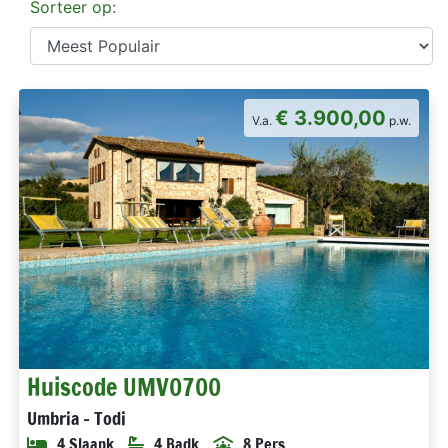
Sorteer op:
€ 3.900,00
V.a.
p.w.
Huiscode UMV0700
Umbria - Todi
4 Slaapk.
4 Badk.
8 Pers.