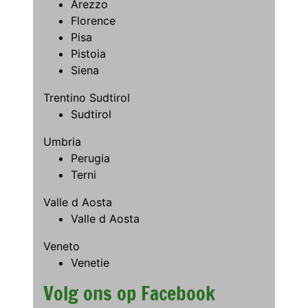
Arezzo
Florence
Pisa
Pistoia
Siena
Trentino Sudtirol
Sudtirol
Umbria
Perugia
Terni
Valle d Aosta
Valle d Aosta
Veneto
Venetie
Volg ons op Facebook