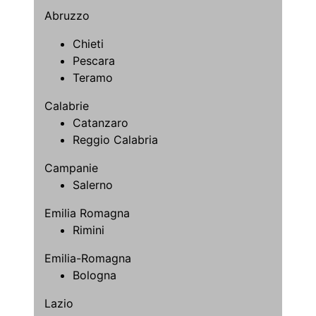
Abruzzo
Chieti
Pescara
Teramo
Calabrie
Catanzaro
Reggio Calabria
Campanie
Salerno
Emilia Romagna
Rimini
Emilia-Romagna
Bologna
Lazio