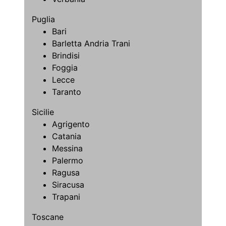
Puglia
Bari
Barletta Andria Trani
Brindisi
Foggia
Lecce
Taranto
Sicilie
Agrigento
Catania
Messina
Palermo
Ragusa
Siracusa
Trapani
Toscane