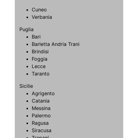
Cuneo
Verbania
Puglia
Bari
Barletta Andria Trani
Brindisi
Foggia
Lecce
Taranto
Sicilie
Agrigento
Catania
Messina
Palermo
Ragusa
Siracusa
Trapani