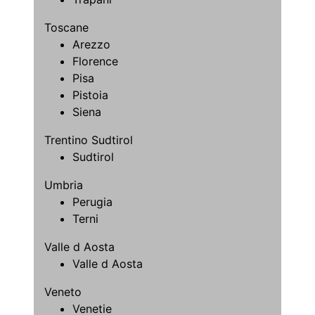
Toscane
Arezzo
Florence
Pisa
Pistoia
Siena
Trentino Sudtirol
Sudtirol
Umbria
Perugia
Terni
Valle d Aosta
Valle d Aosta
Veneto
Venetie