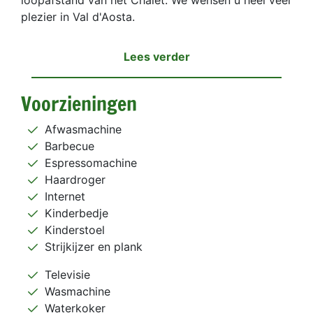
loopafstand van het Chalet. We wensen u heel veel
plezier in Val d'Aosta.
Lees verder
Voorzieningen
Afwasmachine
Barbecue
Espressomachine
Haardroger
Internet
Kinderbedje
Kinderstoel
Strijkijzer en plank
Televisie
Wasmachine
Waterkoker