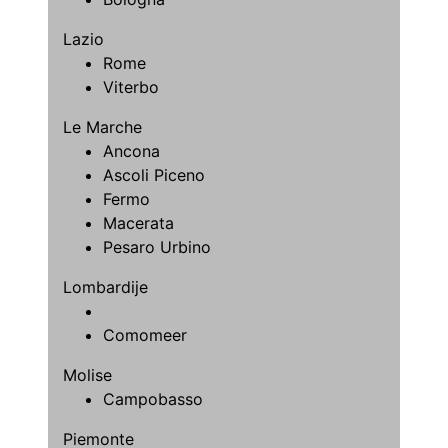
Lazio
Rome
Viterbo
Le Marche
Ancona
Ascoli Piceno
Fermo
Macerata
Pesaro Urbino
Lombardije
Comomeer
Molise
Campobasso
Piemonte