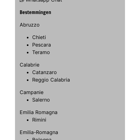
Bestemmingen
Abruzzo
Chieti
Pescara
Teramo
Calabrie
Catanzaro
Reggio Calabria
Campanie
Salerno
Emilia Romagna
Rimini
Emilia-Romagna
Bologna