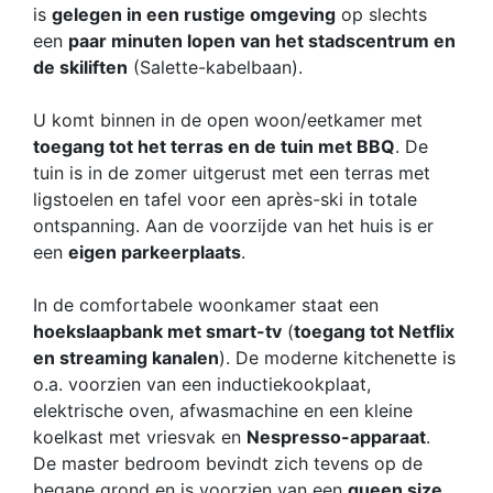
is
gelegen in een rustige omgeving
op slechts
een
paar minuten lopen van het stadscentrum en
de skiliften
(Salette-kabelbaan).
U komt binnen in de open woon/eetkamer met
toegang tot het terras en de tuin met BBQ
. De
tuin is in de zomer uitgerust met een terras met
ligstoelen en tafel voor een après-ski in totale
ontspanning. Aan de voorzijde van het huis is er
een
eigen parkeerplaats
.
In de comfortabele woonkamer staat een
hoekslaapbank met smart-tv
(
toegang tot Netflix
en streaming kanalen
). De moderne kitchenette is
o.a. voorzien van een inductiekookplaat,
elektrische oven, afwasmachine en een kleine
koelkast met vriesvak en
Nespresso-apparaat
.
De master bedroom bevindt zich tevens op de
begane grond en is voorzien van een
queen size