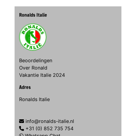
Ronalds Italie
Beoordelingen
Over Ronald
Vakantie Italie 2024
Adres
Ronalds Italie
info@ronalds-italie.nl
+31 (0) 852 735 754
Whatsapp Chat