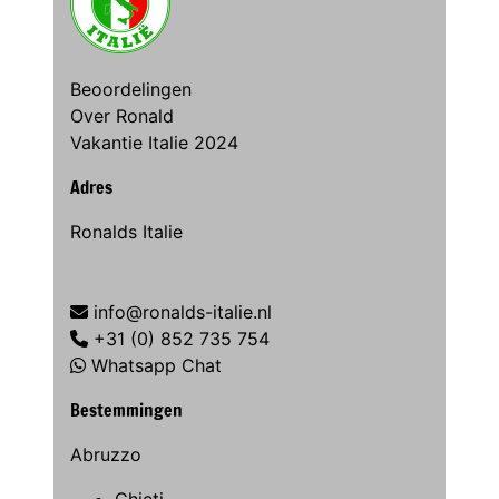
Beoordelingen
Over Ronald
Vakantie Italie 2024
Adres
Ronalds Italie
info@ronalds-italie.nl
+31 (0) 852 735 754
Whatsapp Chat
Bestemmingen
Abruzzo