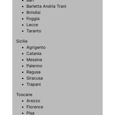
Bari
Barletta Andria Trani
Brindisi
Foggia
Lecce
Taranto
Sicilie
Agrigento
Catania
Messina
Palermo
Ragusa
Siracusa
Trapani
Toscane
Arezzo
Florence
Pisa