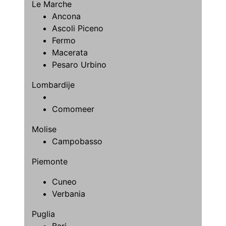
Le Marche
Ancona
Ascoli Piceno
Fermo
Macerata
Pesaro Urbino
Lombardije
Comomeer
Molise
Campobasso
Piemonte
Cuneo
Verbania
Puglia