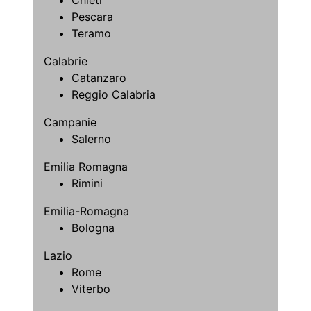
Chieti
Pescara
Teramo
Calabrie
Catanzaro
Reggio Calabria
Campanie
Salerno
Emilia Romagna
Rimini
Emilia-Romagna
Bologna
Lazio
Rome
Viterbo