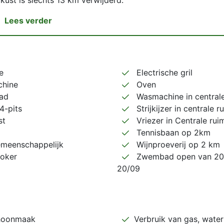
kust is slechts 13 km verwijderd.
Lees verder
e
Electrische gril
hine
Oven
ad
Wasmachine in centrale
 4-pits
Strijkijzer in centrale r
st
Vriezer in Centrale rui
Tennisbaan op 2km
meenschappelijk
Wijnproeverij op 2 km
oker
Zwembad open van 20/
20/09
hoonmaak
Verbruik van gas, water