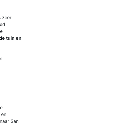
s zeer
oed
de
de tuin en
t.
ne
 en
 naar San