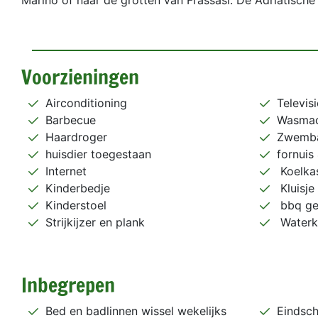
Marino of naar de grotten van Frassasi. De Adriatische 
Voorzieningen
Airconditioning
Televisi
Barbecue
Wasmac
Haardroger
Zwemb
huisdier toegestaan
fornuis
Internet
Koelka
Kinderbedje
Kluisje
Kinderstoel
bbq ge
Strijkijzer en plank
Waterk
Inbegrepen
Bed en badlinnen wissel wekelijks
Eindsc