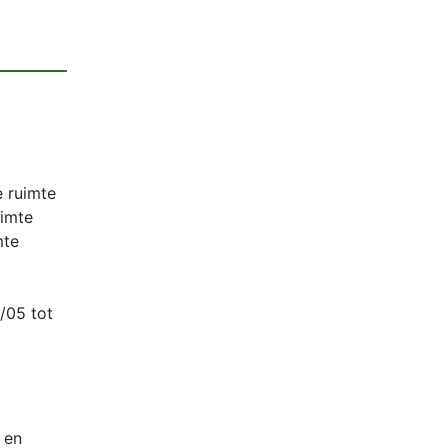
 ruimte
uimte
mte
05 tot
 en