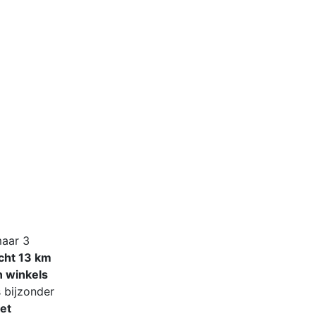
 maar 3
echt 13 km
n winkels
s bijzonder
et