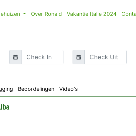
iehuizen
Over Ronald
Vakantie Italie 2024
Conta
gging
Beoordelingen
Video's
lba