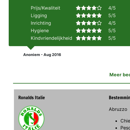
Prijs/Kwaliteit
4/5
Ligging
5/5
Inrichting
4/5
Hygiene
5/5
Kindvriendelijkheid
5/5
Anoniem - Aug 2016
Meer be
Ronalds Italie
Bestemmi
Abruzzo
Chie
Pes