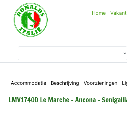
Home
Vakant
Waar wilt u heen?
Accommodatie
Beschrijving
Voorzieningen
Li
LMV1740D Le Marche - Ancona - Senigalli