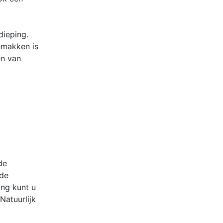
dieping.
emakken is
en van
de
ude
ing kunt u
Natuurlijk