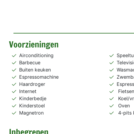
Voorzieningen
Airconditioning
Speeltu
Barbecue
Televisi
Buiten keuken
Wasmac
Espressomachine
Zwemb
Haardroger
Espress
Internet
Fietse
Kinderbedje
Koel/vr
Kinderstoel
Oven
Magnetron
4-pits 
Inbegrepen