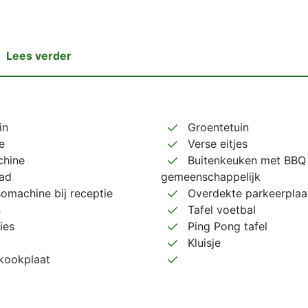
Lees verder
in
Groentetuin
e
Verse eitjes
hine
Buitenkeuken met BBQ
ad
gemeenschappelijk
omachine bij receptie
Overdekte parkeerplaa
n
Tafel voetbal
ies
Ping Pong tafel
Kluisje
kookplaat