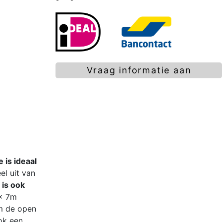
Vraag informatie aan
 is ideaal
l uit van
 is ook
 x 7m
om de open
ook een