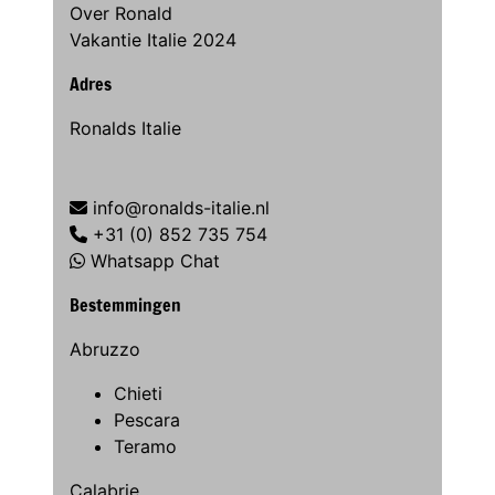
Over Ronald
Vakantie Italie 2024
Adres
Ronalds Italie
info@ronalds-italie.nl
+31 (0) 852 735 754
Whatsapp Chat
Bestemmingen
Abruzzo
Chieti
Pescara
Teramo
Calabrie