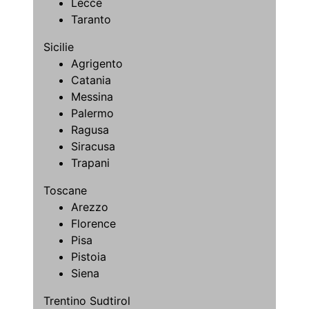
Lecce
Taranto
Sicilie
Agrigento
Catania
Messina
Palermo
Ragusa
Siracusa
Trapani
Toscane
Arezzo
Florence
Pisa
Pistoia
Siena
Trentino Sudtirol