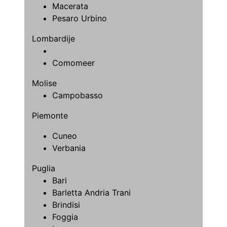
Macerata
Pesaro Urbino
Lombardije
Comomeer
Molise
Campobasso
Piemonte
Cuneo
Verbania
Puglia
Bari
Barletta Andria Trani
Brindisi
Foggia