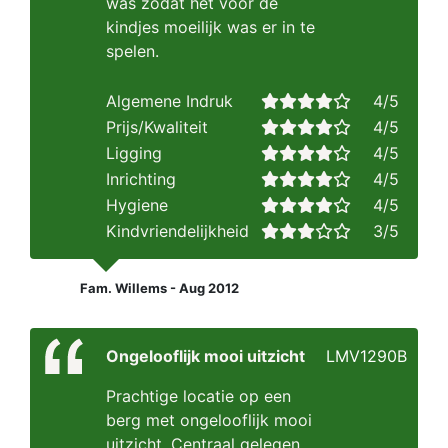
was zodat het voor de
kindjes moeilijk was er in te
spelen.
Algemene Indruk
4/5
Prijs/Kwaliteit
4/5
Ligging
4/5
Inrichting
4/5
Hygiene
4/5
Kindvriendelijkheid
3/5
Fam. Willems - Aug 2012
Ongelooflijk mooi uitzicht
LMV1290B
Prachtige locatie op een
berg met ongelooflijk mooi
uitzicht, Centraal gelegen