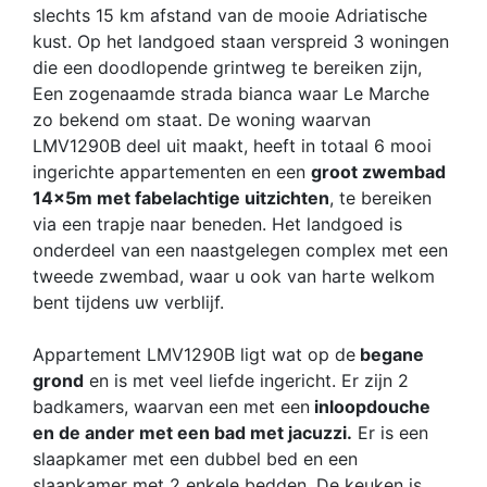
slechts 15 km afstand van de mooie Adriatische
kust. Op het landgoed staan verspreid 3 woningen
die een doodlopende grintweg te bereiken zijn,
Een zogenaamde strada bianca waar Le Marche
zo bekend om staat. De woning waarvan
LMV1290B deel uit maakt, heeft in totaal 6 mooi
ingerichte appartementen en een
groot zwembad
14x5m met fabelachtige uitzichten
, te bereiken
via een trapje naar beneden. Het landgoed is
onderdeel van een naastgelegen complex met een
tweede zwembad, waar u ook van harte welkom
bent tijdens uw verblijf.
Appartement LMV1290B ligt wat op de
begane
grond
en is met veel liefde ingericht. Er zijn 2
badkamers, waarvan een met een
inloopdouche
en de ander met een bad met jacuzzi.
Er is een
slaapkamer met een dubbel bed en een
slaapkamer met 2 enkele bedden. De keuken is