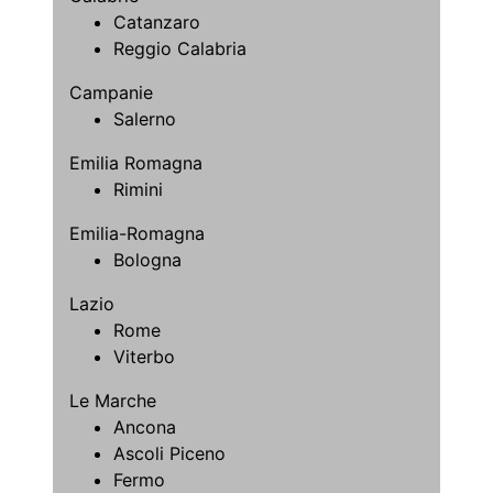
Catanzaro
Reggio Calabria
Campanie
Salerno
Emilia Romagna
Rimini
Emilia-Romagna
Bologna
Lazio
Rome
Viterbo
Le Marche
Ancona
Ascoli Piceno
Fermo