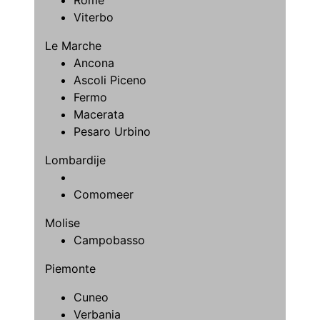
Viterbo
Le Marche
Ancona
Ascoli Piceno
Fermo
Macerata
Pesaro Urbino
Lombardije
Comomeer
Molise
Campobasso
Piemonte
Cuneo
Verbania