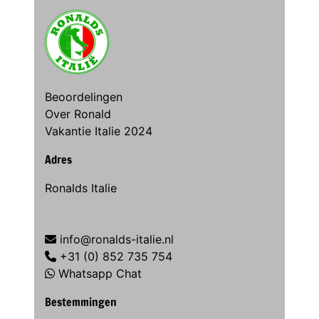
Beoordelingen
Over Ronald
Vakantie Italie 2024
Adres
Ronalds Italie
info@ronalds-italie.nl
+31 (0) 852 735 754
Whatsapp Chat
Bestemmingen