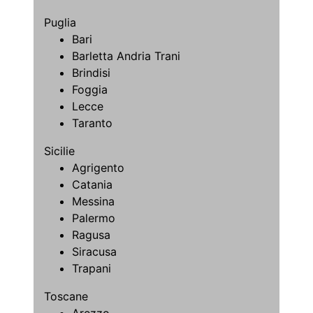
Puglia
Bari
Barletta Andria Trani
Brindisi
Foggia
Lecce
Taranto
Sicilie
Agrigento
Catania
Messina
Palermo
Ragusa
Siracusa
Trapani
Toscane
Arezzo