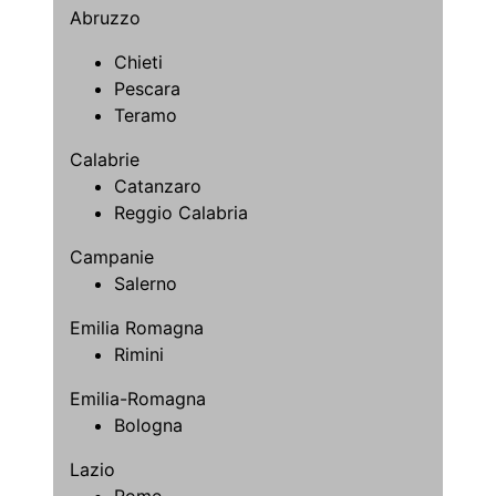
Abruzzo
Chieti
Pescara
Teramo
Calabrie
Catanzaro
Reggio Calabria
Campanie
Salerno
Emilia Romagna
Rimini
Emilia-Romagna
Bologna
Lazio
Rome