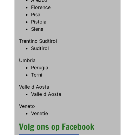
Florence
Pisa
Pistoia
Siena
Trentino Sudtirol
Sudtirol
Umbria
Perugia
Terni
Valle d Aosta
Valle d Aosta
Veneto
Venetie
Volg ons op Facebook