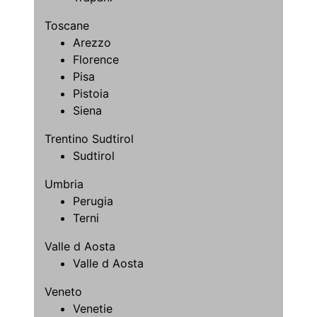
Toscane
Arezzo
Florence
Pisa
Pistoia
Siena
Trentino Sudtirol
Sudtirol
Umbria
Perugia
Terni
Valle d Aosta
Valle d Aosta
Veneto
Venetie