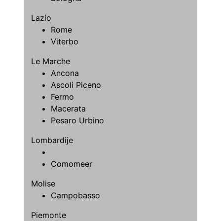
Lazio
Rome
Viterbo
Le Marche
Ancona
Ascoli Piceno
Fermo
Macerata
Pesaro Urbino
Lombardije
Comomeer
Molise
Campobasso
Piemonte