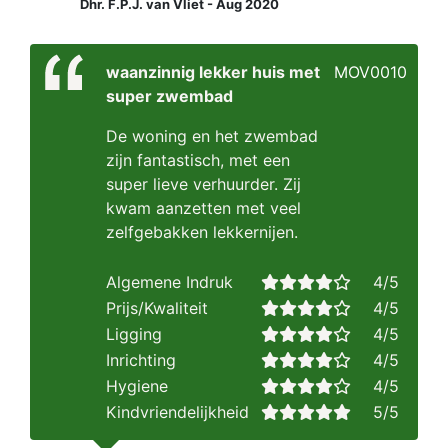
Dhr. F.P.J. van Vliet - Aug 2020
waanzinnig lekker huis met
MOV0010
super zwembad
De woning en het zwembad
zijn fantastisch, met een
super lieve verhuurder. Zij
kwam aanzetten met veel
zelfgebakken lekkernijen.
Algemene Indruk
4/5
Prijs/Kwaliteit
4/5
Ligging
4/5
Inrichting
4/5
Hygiene
4/5
Kindvriendelijkheid
5/5