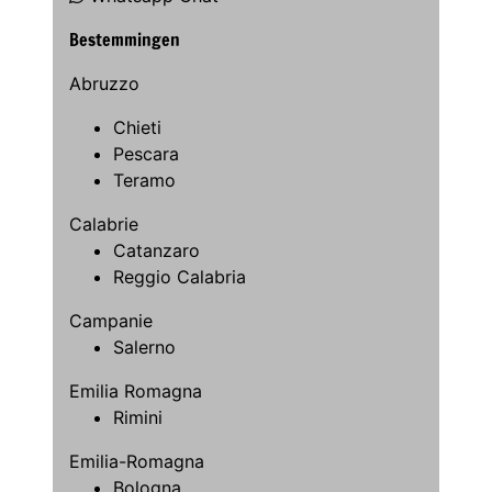
Bestemmingen
Abruzzo
Chieti
Pescara
Teramo
Calabrie
Catanzaro
Reggio Calabria
Campanie
Salerno
Emilia Romagna
Rimini
Emilia-Romagna
Bologna