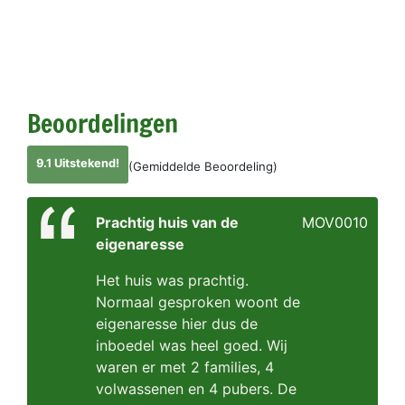
Beoordelingen
9.1 Uitstekend!
(Gemiddelde Beoordeling)
Prachtig huis van de
MOV0010
eigenaresse
Het huis was prachtig.
Normaal gesproken woont de
eigenaresse hier dus de
inboedel was heel goed. Wij
waren er met 2 families, 4
volwassenen en 4 pubers. De