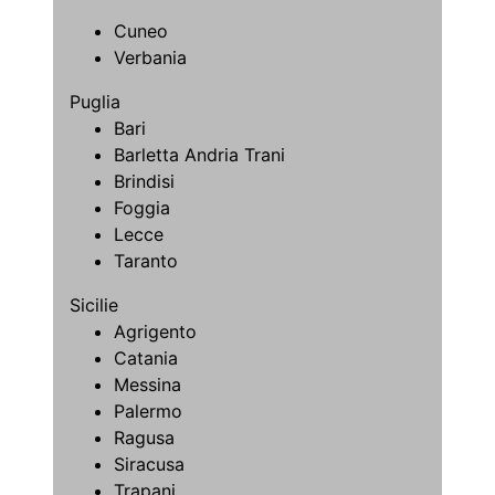
Cuneo
Verbania
Puglia
Bari
Barletta Andria Trani
Brindisi
Foggia
Lecce
Taranto
Sicilie
Agrigento
Catania
Messina
Palermo
Ragusa
Siracusa
Trapani