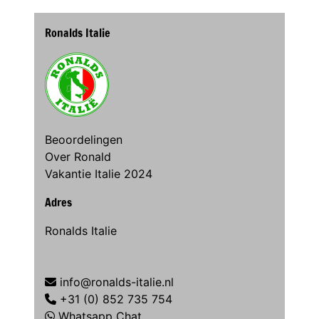
Ronalds Italie
Beoordelingen
Over Ronald
Vakantie Italie 2024
Adres
Ronalds Italie
info@ronalds-italie.nl
+31 (0) 852 735 754
Whatsapp Chat