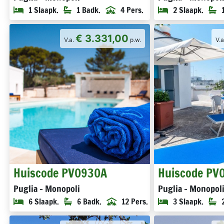
1 Slaapk.
1 Badk.
4 Pers.
2 Slaapk.
€ 3.331,00
V.a.
p.w.
V.
Huiscode PV0930A
Huiscode PV
Puglia - Monopoli
Puglia - Monopol
6 Slaapk.
6 Badk.
12 Pers.
3 Slaapk.