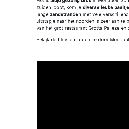
Het is
altijd gezellig druk
in Monopoli, zon
zuiden loopt, kom je
diverse leuke baait
lange
zandstranden
met vele verschillend
uitstapje naar het noorden is zeer aan te
van het grot restaurant Grotta Palleze en
Bekijk de films en loop mee door Monopol