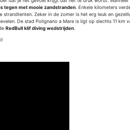
der dat je het gevoel krijgt dat het te druk wordt. Wannee
jes tegen met mooie zandstranden
. Enkele kilometers verde
e strandtenten. Zeker in de zomer is het erg leuk en gezell
 bevelen. De stad Polignano a Mare is ligt op slechts 11 km
 de
RedBull klif diving
wedstrijden
.
i!