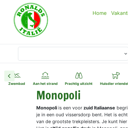
Home
Vakant
Waar wilt u heen?
Zwembad
Aan het strand
Prachtig uitzicht
Huisdier vriendel
Monopoli
Monopoli
is een voor
zuid Italiaanse
begri
je in een oud vissersdorp bent. Het is ech
van de grootste trekpleisters. Je kunt hi