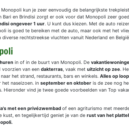
f Monopoli kun je zeer eenvoudig de belangrijkste trekpleis
n Bari en Brindisi zorgt er ook voor dat Monopoli zeer goed
ndisi ongeveer 1 uur
. U kunt dus kiezen. Met de auto reizen
i is goed te bereiken met de auto, maar ook met het vlieg
 diverse rechtstreekse vluchten vanuit Nederland en Belgi
poli
 huren
in of in de buurt van Monopoli. De
vakantiewoninge
al voorzien van een
dakterras
, vaak met
uitzicht op zee
. He
 naar het strand, restaurants, bars en winkels.
Alles op loo
 het naseizoen. in
september en oktober
is de zee nog he
us. Hieronder vind je twee goede voorbeelden van Top vak
lla's met een privézwembad
of een agriturismo met meerde
 kust, en tegelijkertijd geniet je van de
rust van het platte
opoli.