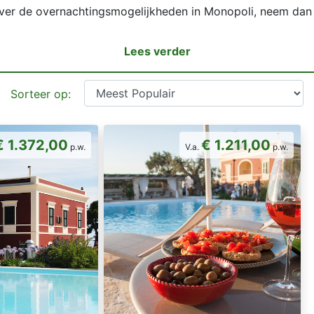
over de overnachtingsmogelijkheden in Monopoli, neem dan
Lees verder
Sorteer op:
€ 1.372,00
€ 1.211,00
p.w.
V.a.
p.w.