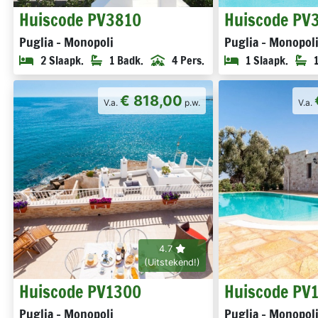
Huiscode PV3810
Huiscode PV
Puglia - Monopoli
Puglia - Monopol
2 Slaapk.
1 Badk.
4 Pers.
1 Slaapk.
€ 818,00
V.a.
p.w.
V.a.
4.7
(Uitstekend!)
Huiscode PV1300
Huiscode PV
Puglia - Monopoli
Puglia - Monopol