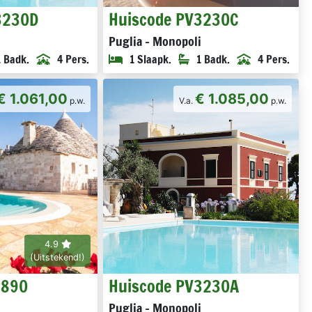
3230D
Huiscode PV3230C
i
Puglia - Monopoli
1 Badk.
4 Pers.
1 Slaapk.
1 Badk.
4 Pers.
€ 1.061,00
€ 1.085,00
p.w.
V.a.
p.w.
4.9
(Uitstekend!)
1890
Huiscode PV3230A
i
Puglia - Monopoli