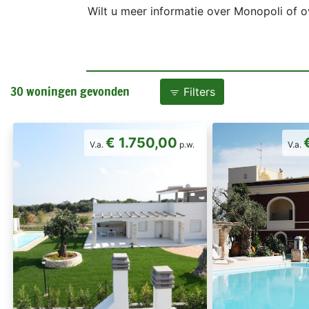
Wilt u meer informatie over Monopoli of 
30 woningen gevonden
Filters
€ 1.750,00
V.a.
p.w.
V.a.