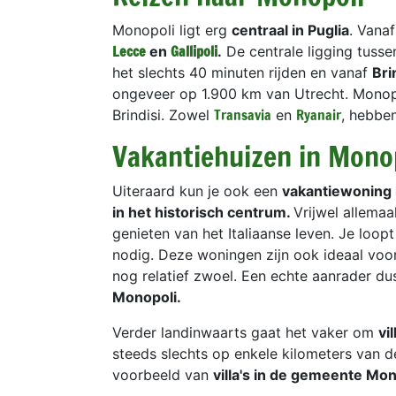
Monopoli ligt erg
centraal in Puglia
. Vana
Lecce
Gallipoli
en
.
De centrale ligging tusse
het slechts 40 minuten rijden en vanaf
Bri
ongeveer op 1.900 km van Utrecht. Monopol
Transavia
Ryanair
Brindisi. Zowel
en
, hebben
Vakantiehuizen in Mono
Uiteraard kun je ook een
vakantiewoning
in het historisch centrum.
Vrijwel allema
genieten van het Italiaanse leven. Je loopt
nodig. Deze woningen zijn ook ideaal voor
nog relatief zwoel. Een echte aanrader d
Monopoli.
Verder landinwaarts gaat het vaker om
vi
steeds slechts op enkele kilometers van de
voorbeeld van
villa's in de gemeente Mon