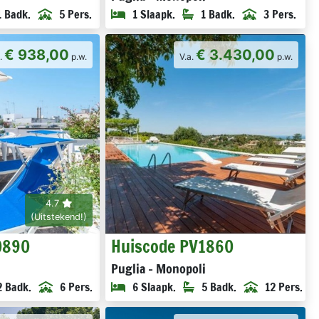
1 Badk.
5 Pers.
1 Slaapk.
1 Badk.
3 Pers.
€ 938,00
€ 3.430,00
a.
p.w.
V.a.
p.w.
4.7
(Uitstekend!)
0890
Huiscode PV1860
i
Puglia - Monopoli
2 Badk.
6 Pers.
6 Slaapk.
5 Badk.
12 Pers.