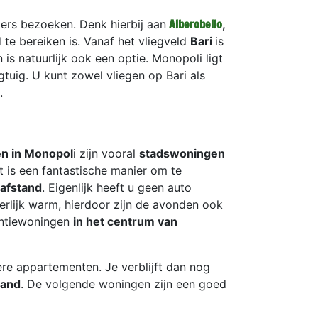
Alberobello
ters bezoeken. Denk hierbij aan
,
 te bereiken is. Vanaf het vliegveld
Bari
is
 is natuurlijk ook een optie. Monopoli ligt
tuig. U kunt zowel vliegen op Bari als
ë.
n in Monopol
i zijn vooral
stadswoningen
t is een fantastische manier om te
pafstand
. Eigenlijk heeft u geen auto
erlijk warm, hierdoor zijn de avonden ook
antiewoningen
in het centrum van
re appartementen. Je verblijft dan nog
land
. De volgende woningen zijn een goed