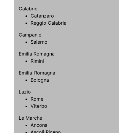
Calabrie
Catanzaro
Reggio Calabria
Campanie
Salerno
Emilia Romagna
Rimini
Emilia-Romagna
Bologna
Lazio
Rome
Viterbo
Le Marche
Ancona
Ascoli Piceno