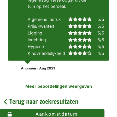
regelmatig verse oogst uit de
tuin op het perceel.
Algemene Indruk
5/5
Prijs/Kwaliteit
5/5
Ligging
5/5
Inrichting
5/5
Hygiene
5/5
Kindvriendelijkheid
4/5
Anoniem - Aug 2021
Meer beoordelingen weergeven
Terug naar zoekresultaten
Aankomstdatum