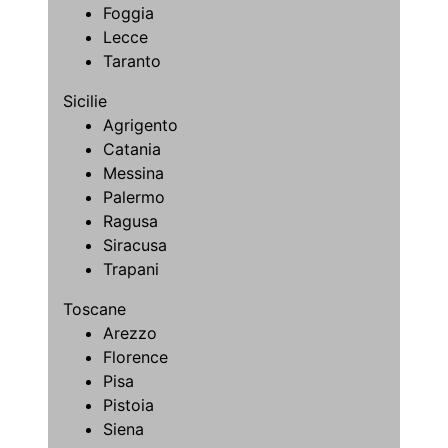
Foggia
Lecce
Taranto
Sicilie
Agrigento
Catania
Messina
Palermo
Ragusa
Siracusa
Trapani
Toscane
Arezzo
Florence
Pisa
Pistoia
Siena