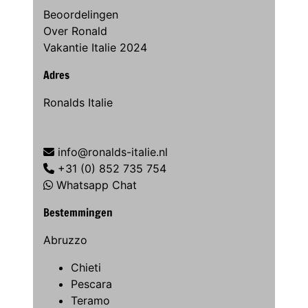
Beoordelingen
Over Ronald
Vakantie Italie 2024
Adres
Ronalds Italie
info@ronalds-italie.nl
+31 (0) 852 735 754
Whatsapp Chat
Bestemmingen
Abruzzo
Chieti
Pescara
Teramo