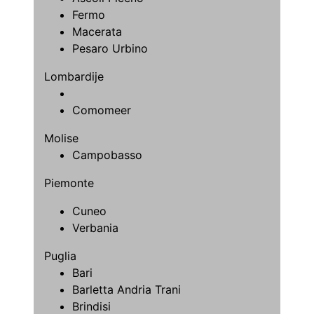
Fermo
Macerata
Pesaro Urbino
Lombardije
Comomeer
Molise
Campobasso
Piemonte
Cuneo
Verbania
Puglia
Bari
Barletta Andria Trani
Brindisi